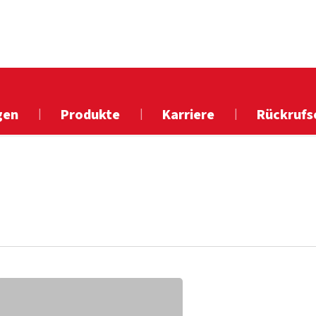
gen
Produkte
Karriere
Rückrufs
n oder ESC, um zu schließen.
Warum
eine