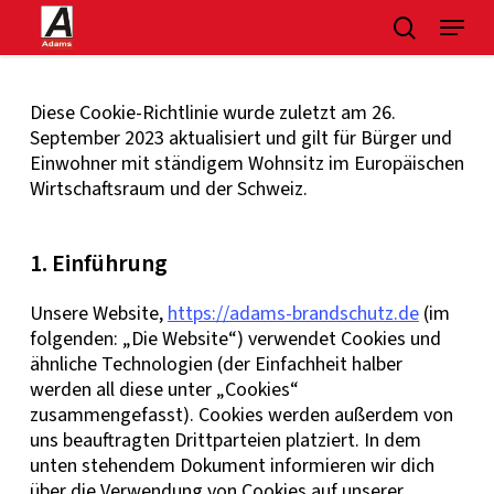
Skip
Menu
suchen
to
main
content
Diese Cookie-Richtlinie wurde zuletzt am 26.
September 2023 aktualisiert und gilt für Bürger und
Einwohner mit ständigem Wohnsitz im Europäischen
Wirtschaftsraum und der Schweiz.
1. Einführung
Unsere Website,
https://adams-brandschutz.de
(im
folgenden: „Die Website“) verwendet Cookies und
ähnliche Technologien (der Einfachheit halber
werden all diese unter „Cookies“
zusammengefasst). Cookies werden außerdem von
uns beauftragten Drittparteien platziert. In dem
unten stehendem Dokument informieren wir dich
über die Verwendung von Cookies auf unserer