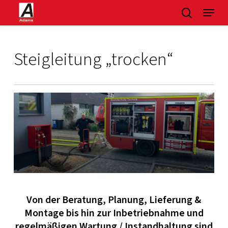
Skip
Menu
suchen
to
main
content
Steigleitung „trocken“
Von der Beratung, Planung, Lieferung &
Montage bis hin zur Inbetriebnahme und
regelmäßigen Wartung / Instandhaltung sind