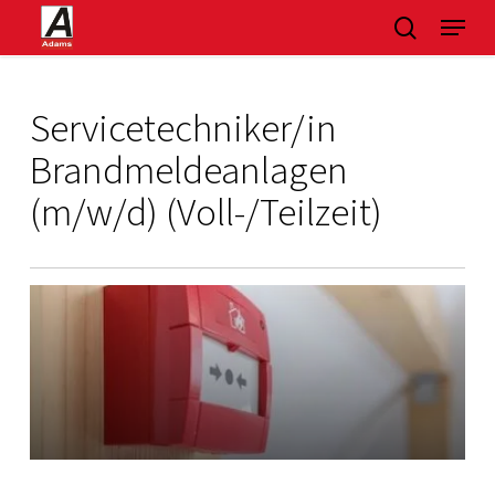
Skip
Menu
suchen
to
main
content
Servicetechniker/in
Brandmeldeanlagen
(m/w/d) (Voll-/Teilzeit)