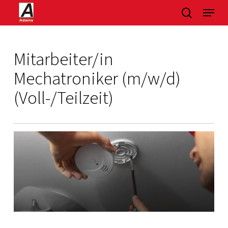
Skip
Menu
suchen
to
main
content
Mitarbeiter/in
Mechatroniker (m/w/d)
(Voll-/Teilzeit)